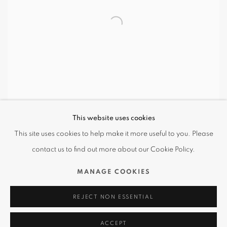
This website uses cookies
This site uses cookies to help make it more useful to you. Please
分享
contact us to find out more about our Cookie Policy.
1962年出生於中國吉林省圖們
MANAGE COOKIES
1986年畢業於中央美術學院油畫系
REJECT NON ESSENTIAL
1998 年於首爾大學繪畫系獲碩士學位
ACCEPT
2001年於韓國弘益大學獲美術學博士學位