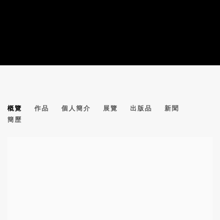
金日龍
概覽
作品
個人簡介
展覽
出版品
新聞
簡歷
View works.